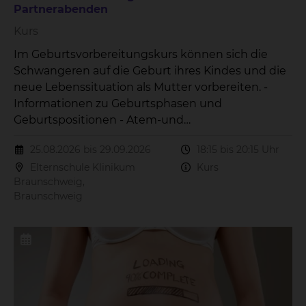
Partnerabenden
Kurs
Im Geburtsvorbereitungskurs können sich die
Schwangeren auf die Geburt ihres Kindes und die
neue Lebenssituation als Mutter vorbereiten. -
Informationen zu Geburtsphasen und
Geburtspositionen - Atem-und
Entspannungsübungen - Versorgung des
25.08.2026 bis 29.09.2026
18:15 bis 20:15 Uhr
Neugeborenes - Wochenbettzeit - Stillen Der Kurs
Elternschule Klinikum
Kurs
beinhaltet 7 Treffen à 2 Stunden mit 2
Braunschweig,
Partnerabenden.
Braunschweig