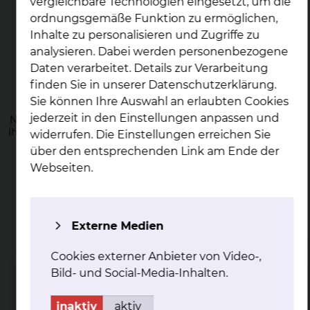
vergleichbare Technologien eingesetzt, um die
ordnungsgemäße Funktion zu ermöglichen,
Inhalte zu personalisieren und Zugriffe zu
analysieren. Dabei werden personenbezogene
Daten verarbeitet. Details zur Verarbeitung
Nach der Ge­burt
finden Sie in unserer Datenschutzerklärung.
Sie können Ihre Auswahl an erlaubten Cookies
Direkt nach der Geburt Ihres Neugeborenen erfolgt die
jederzeit in den Einstellungen anpassen und
Nachsorge im Kreißsaal. Auch später auf der Station, stehen
Ihnen unsere Spezialistinnen und Spezialisten zur Verfügung.
widerrufen. Die Einstellungen erreichen Sie
über den entsprechenden Link am Ende der
mehr
Webseiten.
Externe Medien
Cookies externer Anbieter von Video-,
Still­be­ra­tung
Bild- und Social-Media-Inhalten.
Wir unterstützen Sie mit Rat und Tat, wenn Sie Ihr
Neugeborenes stillen wollen.
inaktiv
aktiv