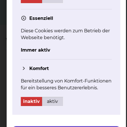
mehr
Essenziell
Diese Cookies werden zum Betrieb der
Webseite benötigt.
Wichtige Kontakte
Immer aktiv
Perinatalzentrum
Komfort
Bereitstellung von Komfort-Funktionen
für ein besseres Benutzererlebnis.
inaktiv
aktiv
Celler Straße 38, 38114 Braunschweig
Tel.:
+49 531 595 3922