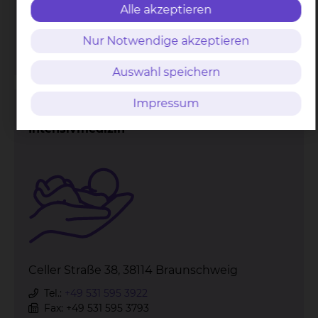
Fax: +49 531 595 3793
Alle akzeptieren
Per E-Mail kontaktieren
Nur Notwendige akzeptieren
mehr
Auswahl speichern
Impressum
Neonatologie & Pädiatrische
Intensivmedizin
Celler Straße 38, 38114 Braunschweig
Tel.:
+49 531 595 3922
Fax: +49 531 595 3793