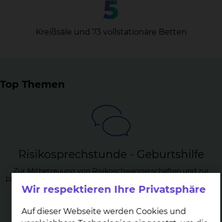
5
Kreißsäle und 73 vollstationäre Betten
Top Themen
Ri­si­ko­sprech­stun­de - Ge­burts­hil­fe
Zur Mitbetreuung von Risikoschwangerschaften und zur
Planung einer Risikogeburt oder eines Kaiserschnittes bieten
Wir respektieren Ihre Privatsphäre
wir Ihnen eine spezielle Sprechstunde an.
mehr
Auf dieser Webseite werden Cookies und