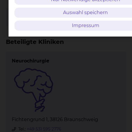
Auswahl speichern
Focus Gesundheit Top
Mediziner 2026
Impressum
Beteiligte Kliniken
Neurochirurgie
Fichtengrund 1, 38126 Braunschweig
Tel.:
+49 531 595 2776