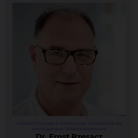
Oberarzt Orthopädie & Unfallchirurgie, Leitender Arzt des
Interdisziplinären Wirbelsäulenzentrums
Dr. Ernst Rze­sacz