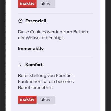
für unsere anspruchsvolle Arbeit benötigen.“
inaktiv
aktiv
Statt bisher auf 250 Quadratmetern erstreckt sich
die Fläche des SPZ nun auf 600 Quadratmetern.
Essenziell
Alleine die Ergotherapie erhält 80 Quadratmeter
Diese Cookies werden zum Betrieb
und 3 separate Zimmer. Ein großer
der Webseite benötigt.
Besprechungsraum, ruhige Büros, ein
ansprechender Wartebereich – all das wird künftig
Immer aktiv
nicht nur den Mitarbeitenden, sondern auch den
Patient:innen zugute kommen. Darüber hinaus
gibt es einen großen Bewegungsraum mit
Komfort
Spiegel zur Beurteilung von Gangmustern, das
insbesondere für die Heil- und
Bereitstellung von Komfort-
Hilfsmittelsprechstunde sowie die orthopädische
Funktionen für ein besseres
Sprechstunde wichtig ist. Dr. Mey erläutert: „Wir
Benutzererlebnis.
arbeiten künftig auf zwei Ebenen, aber die
Räumlichkeiten sind komplett barrierefrei und
inaktiv
aktiv
gut erreichbar.“ Es gibt ausreichend
Parkmöglichkeiten und eine gute Anbindung an