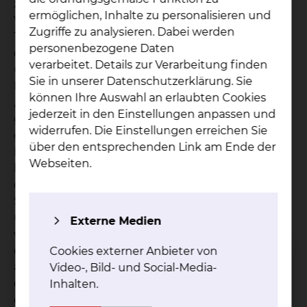
zum 5. Oktober mit vielen positiven
ermöglichen, Inhalte zu personalisieren und
Veränderungen an einem neuen Standort seine
Zugriffe zu analysieren. Dabei werden
Türen. Nach 37 Jahren an der Holwedestraße zieht
personenbezogene Daten
das SPZ nun in die Theodor-Heuss-Straße 5, in
verarbeitet. Details zur Verarbeitung finden
unmittelbare Nähe des Bürgerparks. Dr. Thomas
Sie in unserer Datenschutzerklärung. Sie
Bartkiewicz, Ärztlicher Direktor, macht deutlich:
können Ihre Auswahl an erlaubten Cookies
„Das SPZ ist in den vergangenen Jahren enorm
jederzeit in den Einstellungen anpassen und
gewachsen, der Bedarf in diesem Bereich ist sehr
widerrufen. Die Einstellungen erreichen Sie
groß. Mit dem Umzug ermöglichen wir noch mehr
über den entsprechenden Link am Ende der
Patient:innen den Zugang zu unserem
Webseiten.
herausragenden therapeutischen Angebot.“ Für
die stetig steigenden Anforderungen brauche das
SPZ mehr Therapeut:innen, mehr Psycholog:innen
und Ärzt:innen mit besonderer Expertise. Deshalb
Externe Medien
werde mit dem Umzug auch mehr Personal
eingestellt. SPZ-Leiterin Dr. Antje Mey freut sich
Cookies externer Anbieter von
auf die vielen positiven Veränderungen und
Video-, Bild- und Social-Media-
erklärt: „Am neuen Standort haben wir nicht nur
Inhalten.
den Platz, sondern auch die Atmosphäre, die wir