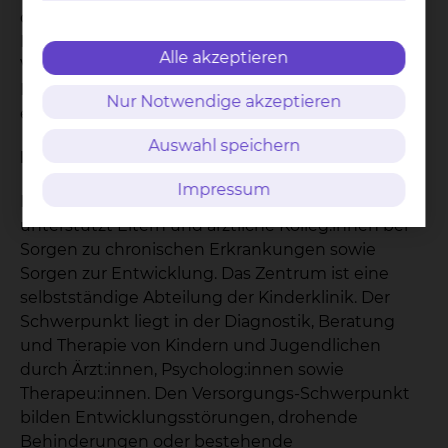
den öffentlichen Nahverkehr. Ein weiteres großes
Plus für Familien: Durch die räumliche
Alle akzeptieren
Vergrößerung und die Einstellung neuer
Mitarbeitenden verkürzt sich die Wartezeit auf
Nur Notwendige akzeptieren
einen Termin im SPZ.
Auswahl speichern
INFOS IN KÜRZE:
Impressum
Das Team des sozialpädiatrischen Zentrums
unterstützt Eltern und ärztliche Kolleg:innen bei
Sorgen zu chronischen Erkrankungen sowie
Sorgen zur Entwicklung. Das Zentrum ist eine
selbstständige Abteilung der Kinderklinik. Der
Schwerpunkt liegt in der Diagnostik, Beratung
und Therapie von Kindern und Jugendlichen
durch Ärzt:innen, Psycholog:innen sowie
Therapeu:innen. Den Versorgungs-Schwerpunkt
bilden Entwicklungsstörungen, drohende
Behinderungen oder bestehende