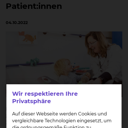
Patient:innen
04.10.2022
Wir respektieren Ihre
Privatsphäre
Mehr als doppelt so viel Platz, große helle Räume,
Auf dieser Webseite werden Cookies und
zusätzliches Personal: das Sozialpädiatrische
vergleichbare Technologien eingesetzt, um
Zentrum (SPZ) des Klinikums Braunschweig öffnet
die ordnungsgemäße Funktion zu