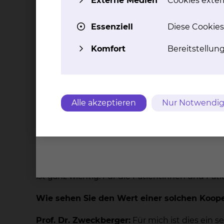
Externe Medien
Cookies extern
Prof. Dr. Zweckberger:
Patientinnen und Pati
mit einem Schädel-Hirn- oder Wirbelsäulentr
Essenziell
Diese Cookies
versorgt. Bislang gab es aber keine Möglichkei
Schädelbasistumoren oder Gefäßmissbildunge
Komfort
Bereitstellun
bringen wir viel Expertise ein.
Patientinnen un
werden vorab in einer regelmäßigen Sprechst
Operationen im Gehirn oder an der Wirbelsäul
benötigen, werden dann in der Neurochirurgisc
Alle akzeptieren
Nur Notwendig
die Entfernung von Hirntumoren, das Clippen 
Behandlung von Pathologien im Rückenmark.
ausgestattete OP Säle mit modernsten Mikro
intraoperativer Angiographie, Neuromonitorin
Erkrankung erfolgt dann die Weiterbehandlun
Kollegen der Neurologie, Onkologie, Strahlent
ist ganz wichtig. Für die Patientinnen und Pa
Wie sehen Sie den Wert einer solchen Koope
Prof. Dr. Zweckberger:
Für mich ist dies ein s