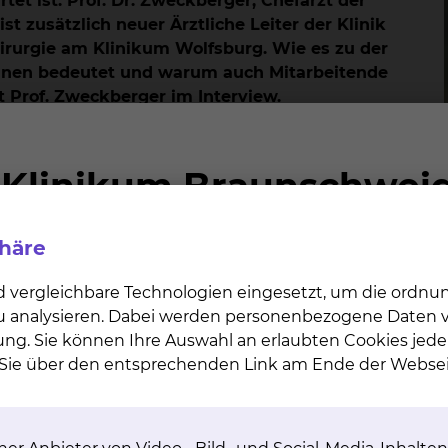
rtet ist. Prof. Dr. Zweckberger, Chefarzt der
t zusätzlich neuer Ärztliche Leiter der Klinik
irurgie am Klinikum Wolfsburg. Wie es zu der
innen bedeutet und warum auch Mitarbeitende
t Prof. Zweckberger im Interview.
der Kooperation?
on ist, dass die Patientenversorgung in der Region
nkheitsbilder, gestärkt wird. In Wolfsburg gibt
elsäulenchirurgie, aber keine Neurochirurgie. Das
phäre
der Maximalversorgung und bietet alle
lt beispielsweise die Hirntumorchirurgie,
d vergleichbare Technologien eingesetzt, um die ordn
 Gefäßmissbildungen im Gehirn und an der
 zu analysieren. Dabei werden personenbezogene Daten ve
olfsburg wurde über neue Konzepte und
ung. Sie können Ihre Auswahl an erlaubten Cookies jede
Region nachgedacht – so wurde der Grundstein
n Sie über den entsprechenden Link am Ende der Websei
ig inne?