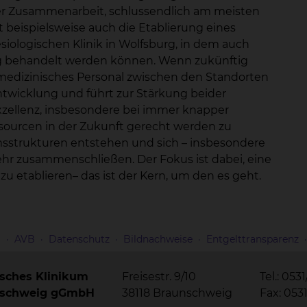
 der Zusammenarbeit, schlussendlich am meisten
t beispielsweise auch die Etablierung eines
logischen Klinik in Wolfsburg, in dem auch
g behandelt werden können. Wenn zukünftig
edizinisches Personal zwischen den Standorten
 Entwicklung und führt zur Stärkung beider
zellenz, insbesondere bei immer knapper
sourcen in der Zukunft gerecht werden zu
sstrukturen entstehen und sich – insbesondere
 zusammenschließen. Der Fokus ist dabei, eine
u etablieren– das ist der Kern, um den es geht.
m
AVB
Datenschutz
Bildnachweise
Entgelttransparenz
isches Klinikum
Freisestr. 9/10
Tel.: 053
nschweig gGmbH
38118 Braunschweig
Fax: 053