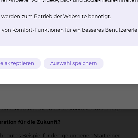
er Anbieter von Video-, Bild- und Social-Media-Inhalten
enten mit Erkrankungen an der Wirbelsäule oder
auma werden primär am Klinikum Wolfsburg
 werden zum Betrieb der Webseite benötigt.
t Patienten mit z. B. Hirntumoren,
n heimatnah zu beraten und zu behandeln. Hier
g von Komfort-Funktionen für ein besseres Benutzererle
d Patienten aus Wolfsburg und dem Umland
unde am Klinikum Wolfsburg beraten.
e, die einen hohen technischen Aufwand
hen Klinik in Braunschweig durchgeführt, z. B.
e akzeptieren
Auswahl speichern
von intrakraniellen Aneurysmen oder die
 Dazu stehen in Braunschweig hochmodern
skopen mit Verwendung von Fluoreszenz und
g und Neuronavigation zur Verfügung. Je nach
g wieder heimatnah in Wolfsburg bei den
herapie oder am Cancer Center in Wolfsburg. Das
tienten bedeutet dies eine heimatnahe Nachsorge.
ration für die Zukunft?
ehr gutes Beispiel für den gelungenen Start einer