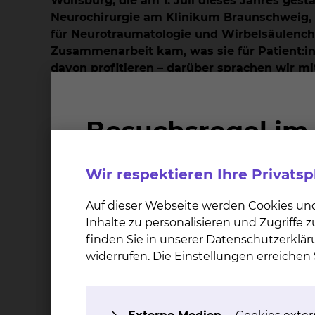
Wolfsburg, die am 1. Juli dieses Jahres gesta
Neurochirurgie am Klinikum Braunschweig, is
für Neurotraumatologie und Wirbelsäulench
Zusammenarbeit kam, was sie für Patient:
davon profitieren – darüber sprachen wir mi
Was war die Ausgangslage – wie kam es zu 
Prof. Dr. Zweckberger:
Die Idee der Kooperati
Braunschweig-Wolfsburg, auch für komplexe Kra
es zwar eine Neurotraumatologie und eine Wirb
Wir respektieren Ihre Privats
Klinikum Braunschweig hingegen ist ein Haus 
neurochirurgischen Behandlungen an. Dazu zäh
Auf dieser Webseite werden Cookies un
Schädelbasischirurgie und Behandlungen von
Inhalte zu personalisieren und Zugriffe
Wirbelsäule. Mit einem Leitungswechsel in W
finden Sie in unserer Datenschutzerklär
Verbesserungsmöglichkeiten für die gesamte 
widerrufen. Die Einstellungen erreiche
für die Kooperation gelegt.
Welchen Part hat das Klinikum Braunschwe