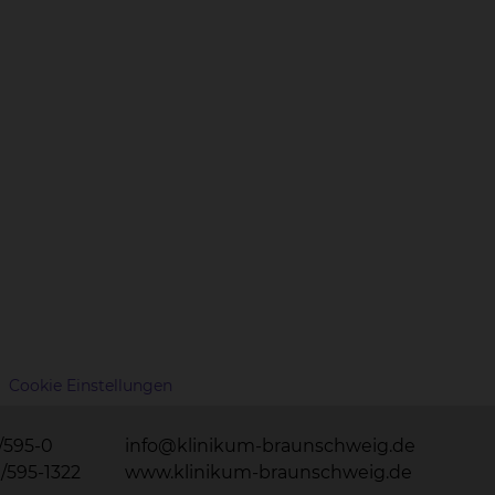
Cookie Einstellungen
1/595-0
info@klinikum-braunschweig.de
1/595-1322
www.klinikum-braunschweig.de