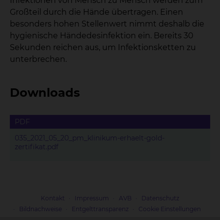
Infektionen von Mensch zu Mensch werden zum
Großteil durch die Hände übertragen. Einen
besonders hohen Stellenwert nimmt deshalb die
hygienische Händedesinfektion ein. Bereits 30
Sekunden reichen aus, um Infektionsketten zu
unterbrechen.
Downloads
PDF
035_2021_05_20_pm_klinikum-erhaelt-gold-
zertifikat.pdf
Kontakt
Impressum
AVB
Datenschutz
Bildnachweise
Entgelttransparenz
Cookie Einstellungen