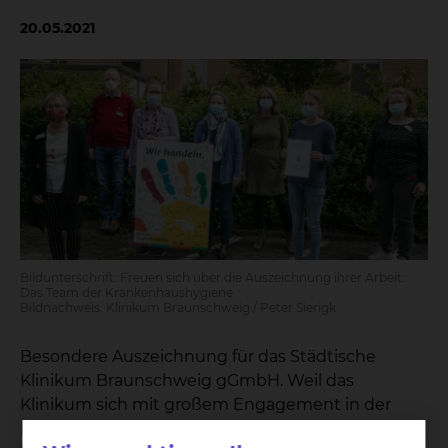
20.05.2021
Bildunterschrift: Freuen sich über die Auszeichnung ihrer Arbeit:
Das Team der Krankenhaushygiene
Bildnachweis: Klinikum Braunschweig / Peter Sierigk
Besondere Auszeichnung für das Städtische
Klinikum Braunschweig gGmbH. Weil das
Klinikum sich mit großem Engagement in der
Prävention von Krankenhausinfektionen einsetzt,