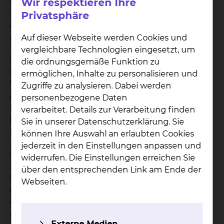
Wir respektieren Ihre
ist es erstmals mit dem Gold-Zertifikat der „Aktion
Saubere Hände“ ausgezeichnet worden – und hat
Privatsphäre
damit die höchste Stufe in diesem bundesweit
Auf dieser Webseite werden Cookies und
anerkannten Audit erreicht.
vergleichbare Technologien eingesetzt, um
Sie ist die weltweit teilnehmerstärkste und am
die ordnungsgemäße Funktion zu
längsten bestehende Kampagne zur
ermöglichen, Inhalte zu personalisieren und
Verbesserung der Händehygiene: Die 2008 von
Zugriffe zu analysieren. Dabei werden
der Weltgesundheitsorganisation (WHO) ins
personenbezogene Daten
Leben gerufene Kampagne „Clean Care is Safer
verarbeitet. Details zur Verarbeitung finden
Care“ und in Deutschland als „Aktion Saubere
Sie in unserer Datenschutzerklärung. Sie
Hände“ (ASH) bekannt.
können Ihre Auswahl an erlaubten Cookies
jederzeit in den Einstellungen anpassen und
Seit 2011 ist es möglich, als Krankenhaus ein
widerrufen. Die Einstellungen erreichen Sie
Zertifikat über die Teilnahme an der Aktion
über den entsprechenden Link am Ende der
Saubere Hände zu erhalten. Ziel ist es auch, mit
Webseiten.
dem Zertifikat die Qualität der Umsetzung sowie
das Niveau der erreichten Veränderungen
abzubilden. Dafür ist das Zertifikat in drei Stufen
Externe Medien